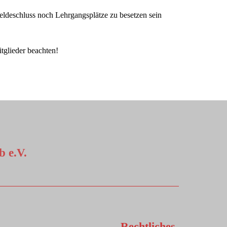
eldeschluss noch Lehrgangsplätze zu besetzen sein
tglieder beachten!
 e.V.
Rechtliches