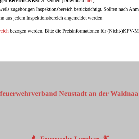
igen
Bereichs-KBM
zu senden (Download
hier
).
ils zugehörigen Inspektionsbereich berücksichtigt. Sollten nach Anm
ann aus jedem Inspektionsbereich angemeldet werden.
eich
bezogen werden. Bitte die Preisinformationen für (Nicht-)KFV-Mi
sfeuerwehrverband Neustadt an der Waldnaab
Feuerwehr-Lernbar