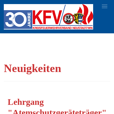
Toggl
navig
Neuigkeiten
Lehrgang
"Atemschutzgeräteträger"