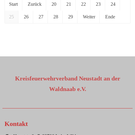
Start
Zurück
20
21
22
23
24
25
26
27
28
29
Weiter
Ende
Kreisfeuerwehrverband Neustadt an der
Waldnaab e.V.
Kontakt