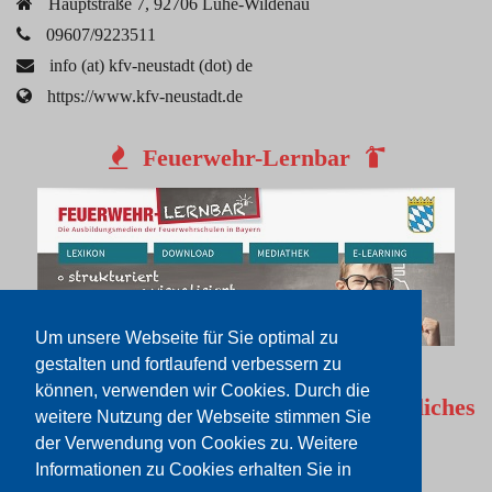
Hauptstraße 7, 92706 Luhe-Wildenau
09607/9223511
info (at) kfv-neustadt (dot) de
https://www.kfv-neustadt.de
Feuerwehr-Lernbar
Um unsere Webseite für Sie optimal zu
gestalten und fortlaufend verbessern zu
können, verwenden wir Cookies. Durch die
Rechtliches
weitere Nutzung der Webseite stimmen Sie
der Verwendung von Cookies zu. Weitere
Impressum
Informationen zu Cookies erhalten Sie in