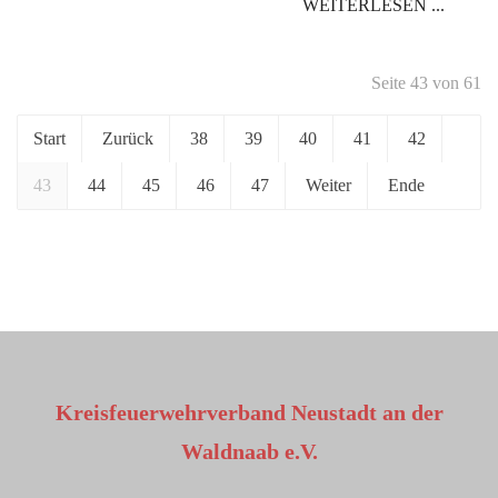
WEITERLESEN ...
Seite 43 von 61
Start
Zurück
38
39
40
41
42
43
44
45
46
47
Weiter
Ende
Kreisfeuerwehrverband Neustadt an der
Waldnaab e.V.